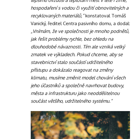
lepšímu ovzduší a teplotám měst v létě i zimě,
hospodaření s vodou či využití obnovitelných a
recyklovaných materiálů,“
konstatoval Tomáš
Vanický, ředitel Centra pasivního domu, a dodal:
„Vnímám, že ve společnosti je mnoho podnětů,
jak řešit problémy rychle, bez ohledu na
dlouhodobé návaznosti. Tím ale vzniká velký
zmatek ve výkladech. Pokud chceme, aby se
stavebnictví stalo součástí udržitelného
přístupu a dokázalo reagovat na změny
klimatu, musíme změnit model chování všech
jeho účastníků a společně navrhovat budovy,
města a infrastrukturu jako neoddělitelnou
součást většího, udržitelného systému.“