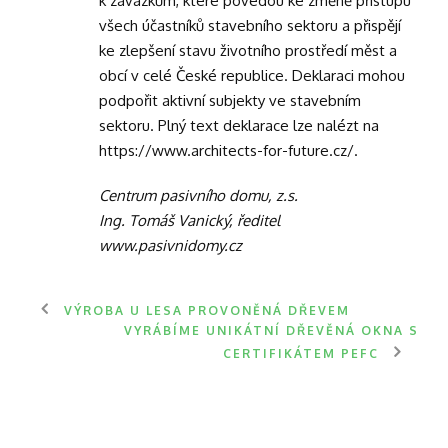
k závazkům, které povedou ke změně přístupu
všech účastníků stavebního sektoru a přispějí
ke zlepšení stavu životního prostředí měst a
obcí v celé České republice. Deklaraci mohou
podpořit aktivní subjekty ve stavebním
sektoru. Plný text deklarace lze nalézt na
https://www.architects-for-future.cz/.
Centrum pasivního domu, z.s.
Ing. Tomáš Vanický, ředitel
www.pasivnidomy.cz
VÝROBA U LESA PROVONĚNÁ DŘEVEM
VYRÁBÍME UNIKÁTNÍ DŘEVĚNÁ OKNA S
CERTIFIKÁTEM PEFC