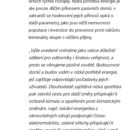
letech rychle rozvíjejí. Nízká potřeba energie je
ale pouze dílčím přínosem pasivních domů, v
zahraničí se hodnocení jejich přínosů opírá o
další parametry, jako jsou nižší nemocnost
populace i investice do prevence proti nárůstu
kriminality skupin s nižšími příjmy.
„Výše uvedené vnímáme jako velice důležité
sdělení pro odborníky i širokou veřejnost, a
proto se věnujeme plošné osvětě. Budoucnost
domů a budov vidím v nízké potřebě energie,
jež zajišťuje odpovídající požadavky jejich
uživatelů. Dlouhodobě zajištěná nízká spotřeba
pak otevírá cestu pro další směry přispívající k
ochraně klimatu a opatřením proti klimatickým
změnám, např. lokální energetika z
obnovitelných zdrojů podporující čistou
elektromobilitu, zelené střechy přispívající k