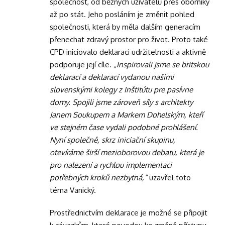
společnost, od běžných uživatelů přes oborníky
až po stát. Jeho posláním je změnit pohled
společnosti, která by měla dalším generacím
přenechat zdravý prostor pro život. Proto také
CPD iniciovalo deklaraci udržitelnosti a aktivně
podporuje její cíle.
„Inspirovali jsme se britskou
deklarací a deklarací vydanou našimi
slovenskými kolegy z Inštitútu pre pasívne
domy. Spojili jsme zároveň síly s architekty
Janem Soukupem a Markem Dohelským, kteří
ve stejném čase vydali podobné prohlášení.
Nyní společně, skrz iniciační skupinu,
otevíráme širší mezioborovou debatu, která je
pro nalezení a rychlou implementaci
potřebných kroků nezbytná,“
uzavřel toto
téma Vanický.
Prostřednictvím deklarace je možné se připojit