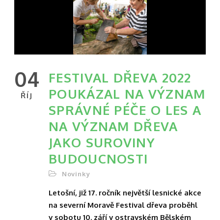
04
FESTIVAL DŘEVA 2022
POUKÁZAL NA VÝZNAM
ŘÍJ
SPRÁVNÉ PÉČE O LES A
NA VÝZNAM DŘEVA
JAKO SUROVINY
BUDOUCNOSTI
Novinky
Letošní, již 17. ročník největší lesnické akce
na severní Moravě Festival dřeva proběhl
v sobotu 10. září v ostravském Bělském