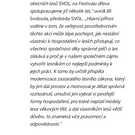
obecních lesů SVOL, na Festivalu dřeva
spolupracujeme již několik let,“
uvedl Jiří
Svoboda, předseda SVOL.
„Hlavní přínos
vidíme v tom, že veřejnost prostřednictvím
těchto akcí může lépe pochopit, jak nestátní
vlastníci k hospodaření v lesích přistupují, co
všechno společnost díky správné péči o les
získává a proč je v našem společném zájmu
vytvořit lesníkům co nejlepší podmínky k
jejich práci. K tomu by určitě přispěla
modernizace zastaralého lesního zákona, který
by jim dal prostor a motivoval je dělat správná
rozhodnutí, umožnil jim vybrat si pestřejší
formy hospodaření, pro které neplatí modely
lesa věkových tříd, a dal vlastníkům lesů větší
důvěru, to znamená více pravomocí a
odpovědnosti.“