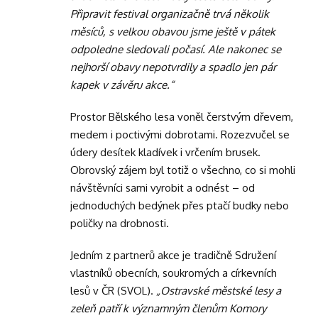
Připravit festival organizačně trvá několik
měsíců, s velkou obavou jsme ještě v pátek
odpoledne sledovali počasí. Ale nakonec se
nejhorší obavy nepotvrdily a spadlo jen pár
kapek v závěru akce.“
Prostor Bělského lesa voněl čerstvým dřevem,
medem i poctivými dobrotami. Rozezvučel se
údery desítek kladívek i vrčením brusek.
Obrovský zájem byl totiž o všechno, co si mohli
návštěvníci sami vyrobit a odnést – od
jednoduchých bedýnek přes ptačí budky nebo
poličky na drobnosti.
Jedním z partnerů akce je tradičně Sdružení
vlastníků obecních, soukromých a církevních
lesů v ČR (SVOL).
„Ostravské městské lesy a
zeleň patří k významným členům Komory