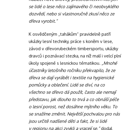
se lidé o lese něco zajímavého či neobvyklého
dozvědí, nebo si vlastnoručně zkusí něco ze
dřeva vyrobit.“
K osvědčeným „tahákům“ pravidelně patří
ukázky lesní techniky, práce s koněm v lese,
závod v dřevorubeckém timbersportu, ukázky
dravců i poznávací stezka, na níž malí i velcí plní
úkoly spojené s lesnickou tématikou.
„Mnohé
účastníky letošního ročníku překvapilo, že ze
dřeva se dají vyrábět i textilie na hygienické
pomůcky a oblečení. Lidé se diví, na co
všechno se dřevo dá použít, často ale nemají
představu, jak dlouho to trvá a co obnáší péče
o lesní porost, než dosáhne mýtního věku. To
se snažíme změnit. Největší pochvalou pro nás
jsou určitě nadšené děti a fakt, že si lidé
v regionu na akci zvykli a vracejí se,“
dodal