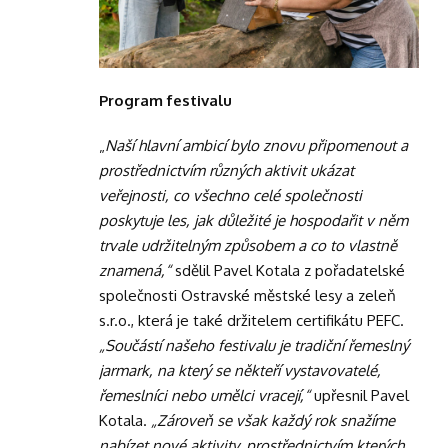
Program festivalu
„
Naší hlavní ambicí bylo znovu připomenout a
prostřednictvím různých aktivit ukázat
veřejnosti, co všechno celé společnosti
poskytuje les, jak důležité je hospodařit v něm
trvale udržitelným způsobem a co to vlastně
znamená,“
sdělil Pavel Kotala z pořadatelské
společnosti Ostravské městské lesy a zeleň
s.r.o., která je také držitelem certifikátu PEFC.
„Součástí našeho festivalu je tradiční řemeslný
jarmark, na který se někteří vystavovatelé,
řemeslníci nebo umělci vracejí,“
upřesnil Pavel
Kotala.
„Zároveň se však každý rok snažíme
nabízet nové aktivity, prostřednictvím kterých