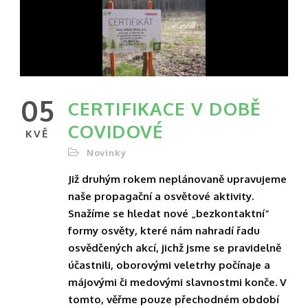
05
CERTIFIKACE V DOBĚ
COVIDOVÉ
KVĚ
Novinky
Již druhým rokem neplánovaně upravujeme
naše propagační a osvětové aktivity.
Snažíme se hledat nové „bezkontaktní“
formy osvěty, které nám nahradí řadu
osvědčených akcí, jichž jsme se pravidelně
účastnili, oborovými veletrhy počínaje a
májovými či medovými slavnostmi konče. V
tomto, věřme pouze přechodném období