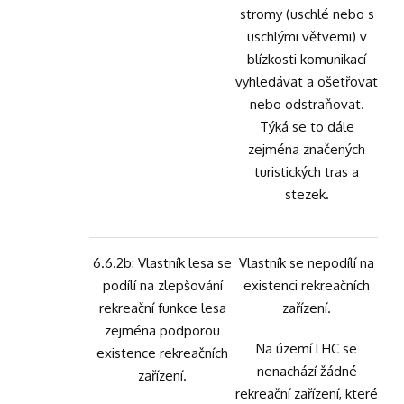
stromy (uschlé nebo s
uschlými větvemi) v
blízkosti komunikací
vyhledávat a ošetřovat
nebo odstraňovat.
Týká se to dále
zejména značených
turistických tras a
stezek.
6.6.2b: Vlastník lesa se
Vlastník se nepodílí na
podílí na zlepšování
existenci rekreačních
rekreační funkce lesa
zařízení.
zejména podporou
Na území LHC se
existence rekreačních
nenachází žádné
zařízení.
rekreační zařízení, které