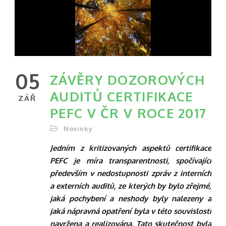
05
ZÁVĚRY DOZOROVÝCH
AUDITŮ CERTIFIKACE
ZÁŘ
PEFC V ČR V ROCE 2017
Novinky
Jedním z kritizovaných aspektů certifikace
PEFC je míra transparentnosti, spočívající
především v nedostupnosti zpráv z interních
a externích auditů, ze kterých by bylo zřejmé,
jaká pochybení a neshody byly nalezeny a
jaká nápravná opatření byla v této souvislosti
navržena a realizována. Tato skutečnost byla