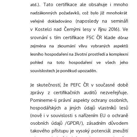
Tato certifikace ale obsahuje i mnoho
atd.).
nadzákonných požadavků, což bylo již mnohokrát
naposledy na semináři
veřejně dokladováno (
v Kostelci nad Černými lesy v říjnu 2016)
Ve
.
srovnání s tím certifikace FSC ČR klade
důraz
zejména na zkoumání vlivu vybraných aspektů
lesního hospodaření na životní prostředí a komplexní
pohled na toto hospodaření ve všech jeho
souvislostech je poněkud upozaděn.
Je skutečností, že PEFC ČR v současné době
zprávy z certifikačních auditů nezveřejňuje.
Pomineme-li právní aspekty ochrany osobních,
hospodářských a jiných údajů vlastníků lesů
(nově i v souvislosti s nařízením EU o ochraně
osobních údajů /GPDR/), zásadním důvodem
takového přístupu je vysoký potenciál zneužití