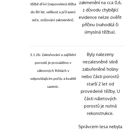
zakmenění na cca 0,6,
těžbě dříví (nepovolená těžba
z důvodu chybějící
do 80 let, velikost a přiřazení
evidence nelze ověřit
seče, snižování zakmenění).
příčinu (nahodilá či
úmyslná těžba).
Byly nalezeny
3.1.2b: Zalesňování a zajištění
nezalesněné silně
porostů je prováděno v
zabuřeněné holiny
zákonných lhůtách v
nebo části porostů
odpovídajícím počtu a kvalitě
starší 2 let od
sazenic.
provedené těžby. U
části náletových
porostů je nutná
rekonstrukce.
Správcem lesa nebyla