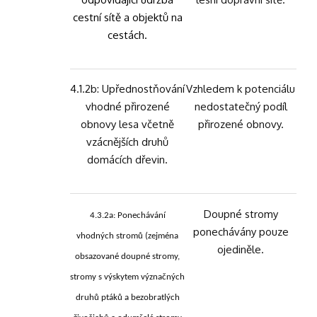
cestní sítě a objektů na
cestách.
4.1.2b: Upřednostňování
Vzhledem k potenciálu
vhodné přirozené
nedostatečný podíl
obnovy lesa včetně
přirozené obnovy.
vzácnějších druhů
domácích dřevin.
Doupné stromy
4.3.2a: Ponechávání
ponechávány pouze
vhodných stromů (zejména
ojediněle.
obsazované doupné stromy,
stromy s výskytem význačných
druhů ptáků a bezobratlých