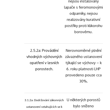
nejsou instalovány
lapače s feromonovými
odparníky, nejsou
realizovány kurativní
postřiky proti klikorohu
borovému.
2.5.2a:
Provádění
Nerovnoměrné plnění
vhodných výchovných
závazného ustanovení
opatření v lesních
týkající se výchovy – k
porostech.
6. roku platnosti LHP
provedeno pouze cca
30%.
U některých porostů
3.1.2a: Dodržování zákonných
bylo sníženo
ustanovení vztahujících se k