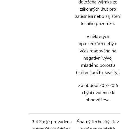
doložena výjimka ze
zákonných lhůt pro
zalesnění nebo zajištění
lesního pozemku.
V některých
oplocenkách nebylo
včas reagováno na
negativní vývoj
mladého porostu
(snížení počtu, kvality).
Za období 2013-2016
chybí evidence k
obnově lesa.
3.4.2b:
Je prováděna
Špatný technický stav
odpovídající údržba
lesní dopravní sítě.