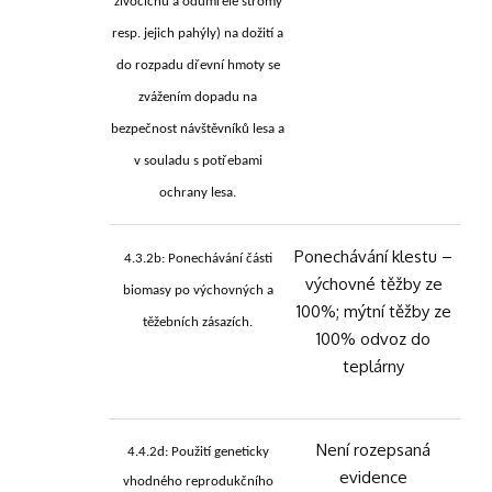
živočichů a odumřelé stromy
resp. jejich pahýly) na dožití a
do rozpadu dřevní hmoty se
zvážením dopadu na
bezpečnost návštěvníků lesa a
v souladu s potřebami
ochrany lesa.
Ponechávání klestu –
4.3.2b: Ponechávání části
výchovné těžby ze
biomasy po výchovných a
100%; mýtní těžby ze
těžebních zásazích.
100% odvoz do
teplárny
Není rozepsaná
4.4.2d: Použití geneticky
evidence
vhodného reprodukčního