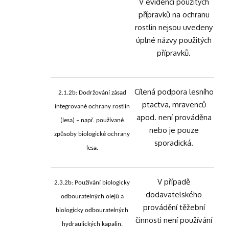
V evidenci použitých
přípravků na ochranu
rostlin nejsou uvedeny
úplné názvy použitých
přípravků.
Cílená podpora lesního
2.1.2b: Dodržování zásad
ptactva, mravenců
integrované ochrany rostlin
apod. není prováděna
(lesa) – např. používané
nebo je pouze
způsoby biologické ochrany
sporadická.
lesa.
V případě
2.3.2b: Používání biologicky
dodavatelského
odbouratelných olejů a
provádění těžební
biologicky odbouratelných
činnosti není používání
hydraulických kapalin.