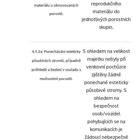
reprodukčního
materiálu u obnovovaných
materiálu do
porostů.
jednotlivých porostních
skupin.
S ohledem na velikost
4.5.2a: Ponechávání esteticky
majetku nebyly při
působivých stromů, případně
venkovní pochůzce
průhledů a bezlesí v souladu s
zjištěny žádné
možnostmi porostů.
ponechané esteticky
působivé stromy. S
ohledem na
bezpečnost
osob/vozidel
pohybujících se na
komunikacích je
žádoucí nebezpečné