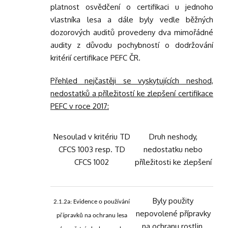
platnost osvědčení o certifikaci u jednoho
vlastníka lesa a dále byly vedle běžných
dozorových auditů provedeny dva mimořádné
audity z důvodu pochybností o dodržování
kritérií certifikace PEFC ČR.
Přehled nejčastěji se vyskytujících neshod,
nedostatků a příležitostí ke zlepšení certifikace
PEFC v roce 2017:
Nesoulad v kritériu TD
Druh neshody,
CFCS 1003 resp. TD
nedostatku nebo
CFCS 1002
příležitosti ke zlepšení
Byly použity
2.1.2a: Evidence o používání
nepovolené přípravky
přípravků na ochranu lesa
na ochranu rostlin.