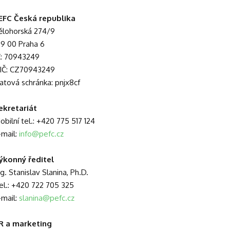
EFC Česká republika
ělohorská 274/9
69 00 Praha 6
Č: 70943249
IČ: CZ70943249
atová schránka: pnjx8cf
ekretariát
obilní tel.: +420 775 517 124
-mail:
info@pefc.cz
ýkonný ředitel
ng. Stanislav Slanina, Ph.D.
el.: +420 722 705 325
-mail:
slanina@pefc.cz
R a marketing