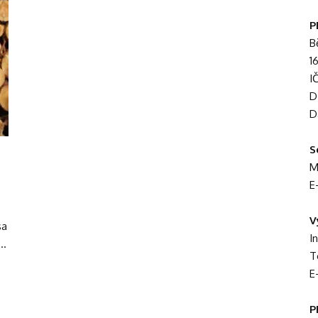
P
B
1
I
D
D
S
M
E
V
sa
I
..
T
E
P