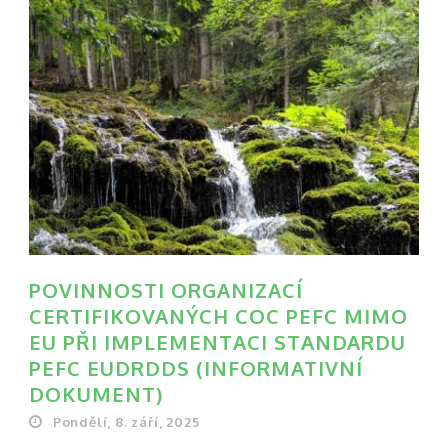
POVINNOSTI ORGANIZACÍ
CERTIFIKOVANÝCH COC PEFC MIMO
EU PŘI IMPLEMENTACI STANDARDU
PEFC EUDRDDS (INFORMATIVNÍ
DOKUMENT)
Pondělí, 8. září, 2025