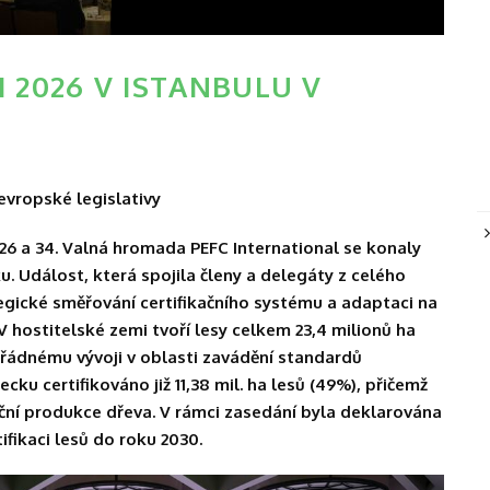
 2026 V ISTANBULU V
 evropské legislativy
26 a 34. Valná hromada PEFC International se konaly
ku. Událost, která spojila členy a delegáty z celého
egické směřování certifikačního systému a adaptaci na
V hostitelské zemi tvoří lesy celkem 23,4 milionů ha
řádnému vývoji v oblasti zavádění standardů
ecku certifikováno již 11,38 mil. ha lesů (49%), přičemž
roční produkce dřeva. V rámci zasedání byla deklarována
fikaci lesů do roku 2030.