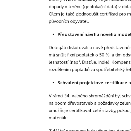
dopady v terénu (geolokační data) v oblas
Cílem je také zjednodušit certifikaci pro m
původních obyvatel.
Představení návrhu nového model
Delegáti diskutovali o nově představené
má snížit fixní poplatek o 50 %, a tím od
lesnatostí (např. Brazílie, Indie). Kompe
rozdělením poplatků za spotřebitelský ře
Schválení projektové certifikace
V rámci 34. Valného shromáždění byl sch
na boom dřevostaveb a požadavky zelenýc
umožňuje certifikovat celé stavby, pokud
materiálu.
Zvláštní pozornost byla věnována dopa