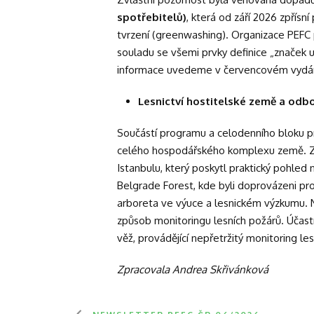
spotřebitelů)
, která od září 2026 zpřísn
tvrzení (greenwashing). Organizace PEFC 
souladu se všemi prvky definice „značek ud
informace uvedeme v červencovém vydání
Lesnictví hostitelské země a o
dbo
Součástí programu a celodenního bloku pr
celého hospodářského komplexu země. Zá
Istanbulu, který poskytl praktický pohled 
Belgrade Forest, kde byli doprovázeni prof
arboreta ve výuce a lesnickém výzkumu. 
způsob monitoringu lesních požárů. Účas
věž, provádějící nepřetržitý monitoring les
Zpracovala Andrea Skřivánková