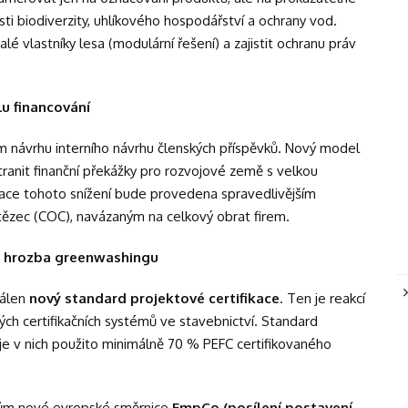
ti biodiverzity, uhlíkového hospodářství a ochrany vod.
alé vlastníky lesa (modulární řešení) a zajistit ochranu práv
u financování
m návrhu interního návrhu členských příspěvků. Nový model
stranit finanční překážky pro rozvojové země s velkou
nzace tohoto snížení bude provedena spravedlivějším
tězec (COC), navázaným na celkový obrat firem.
 a hrozba greenwashingu
válen
nový standard projektové certifikace
. Ten je reakcí
h certifikačních systémů ve stavebnictví. Standard
 je v nich použito minimálně 70 % PEFC certifikovaného
dům nové evropské směrnice
EmpCo (posílení postavení