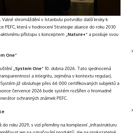
Valné shromáždění v Istanbulu potvrdilo další kroky k
nce PEFC, která v hodnocení Strategie aliance do roku 2030
roaktivnímu přístupu s konceptem
„Nature+“
a posiluje svou
tem One“
puštění
„System One“
10. dubna 2026. Tato sjednocená
transparentnost a integritu, zejména v kontextu regulací,
 Systém již obsluhuje přes 66 000 certifikovaných subjektů a
Do konce července 2026 bude systém rozšířen o hromadné
generátor ochranných známek PEFC.
ace
vá do roku 2029, s vizí přeměny na komplexní „infrastrukturu
aměřovat jen na označování produktů, ale na prokazatelné