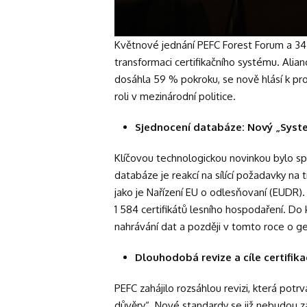
Květnové jednání PEFC Forest Forum a 34. 
transformaci certifikačního systému. Alia
dosáhla 59 % pokroku, se nově hlásí k p
roli v mezinárodní politice.
Sjednocení databáze: Nový „Sys
Klíčovou technologickou novinkou bylo s
databáze je reakcí na sílící požadavky na 
jako je Nařízení EU o odlesňovaní (EUDR).
1 584 certifikátů lesního hospodaření. 
nahrávání dat a později v tomto roce o 
Dlouhodobá revize a cíle certifik
PEFC zahájilo rozsáhlou revizi, která potr
důvěry“. Nové standardy se již nebudou z