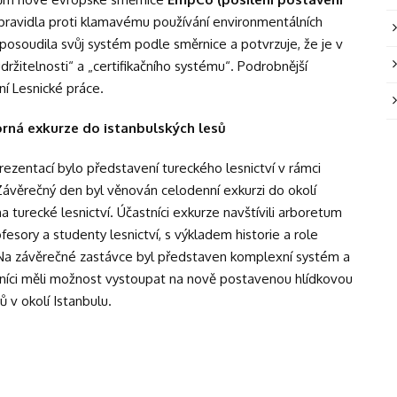
í pravidla proti klamavému používání environmentálních
posoudila svůj systém podle směrnice a potvrzuje, že je v
ržitelnosti“ a „certifikačního systému“. Podrobnější
 Lesnické práce.
rná exkurze do istanbulských lesů
ezentací bylo představení tureckého lesnictví v rámci
věrečný den byl věnován celodenní exkurzi do okolí
na turecké lesnictví. Účastníci exkurze navštívili arboretum
esory a studenty lesnictví, s výkladem historie a role
Na závěrečné zastávce byl představen komplexní systém a
tníci měli možnost vystoupat na nově postavenou hlídkovou
ů v okolí Istanbulu.